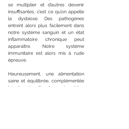
se multiplier et d’autres devenir 
insuffisantes, c’est ce qu’on appelle 
la dysbiose. Des pathogènes 
entrent alors plus facilement dans 
notre système sanguin et un état 
inflammatoire chronique peut 
apparaître. Notre système 
immunitaire est alors mis à rude 
épreuve. 
Heureusement, une alimentation 
saine et équilibrée, complémentée 
(si besoin !) de pré et/ou 
probiotiques permet de rééquilibrer 
sa flore intestinale. Les prébiotiques 
sont des fibres qui nourrissent les « 
bonnes bactéries » peuplant nos 
intestins et qui les aideront donc à 