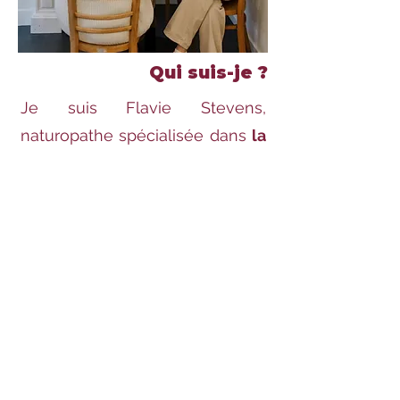
Qui suis-je ?
Je suis Flavie Stevens,
naturopathe spécialisée dans
la
compréhension du
métabolisme féminin
.
Depuis plusieurs années,
j’accompagne des femmes qui
ont déjà essayé différentes
approches nutritionnelles mais
qui qui ressentent encore de
la
frustration face à un corps