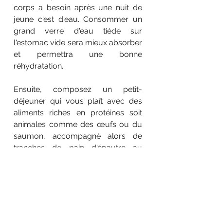
corps a besoin après une nuit de 
jeune c'est d'eau. Consommer un 
grand verre d'eau tiède sur 
l'estomac vide sera mieux absorber 
et permettra une bonne 
réhydratation. 
Ensuite, composez un petit-
déjeuner qui vous plaît avec des 
aliments riches en protéines soit 
animales comme des œufs ou du 
saumon, accompagné alors de 
tranches de pain d'épautre au 
levain (à index glycémique faible) 
ou végétales comme des graines 
de chia, des amandes ou des noix 
avec un lait végétale et des flocons 
d'une céréales complètes. 